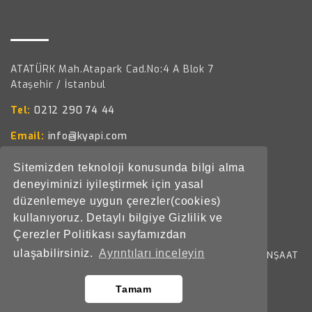
ATATÜRK Mah.Atapark Cad.No:4 A Blok 7
Ataşehir / İstanbul
Tel:
0212 290 74 44
Email:
info@kyapi.com
Sitemizden teknoloji konusunda bilgi alma
deneyiminizi iyileştirmek için yasal
düzenlemeye uygun çerezler(cookies)
kullanıyoruz. Detaylı bilgiye Gizlilik ve
Çerezler Politikası sayfamızdan
ulaşabilirsiniz.
Ayrıntıları inceleyin
© Copyright 2026 K YAPI GAYRİMENKUL GELİŞTİRME İNŞAAT
SAN.VE DIŞ TİC.A.Ş. All Rights Reserved.
Tamam